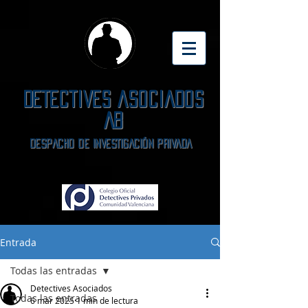
DETECTIVES ASOCIADOS
AB
DeSPACHO DE INVESTIGACIÓN PRIVADA
Entrada
Todas las entradas
Detectives Asociados
Todas las entradas
6 mar 2025
1 min de lectura