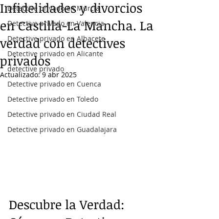
Infidelidades y divorcios
Detective privado en Murcia
en Castilla-La Mancha. La
Detective privado en Valencia
Detective privado en Albacete
verdad con detectives
Detective privado en Alicante
privados
detective privado
Actualizado:
9 abr 2025
Detective privado en Cuenca
Detective privado en Toledo
Detective privado en Ciudad Real
Detective privado en Guadalajara
Descubre la Verdad: 