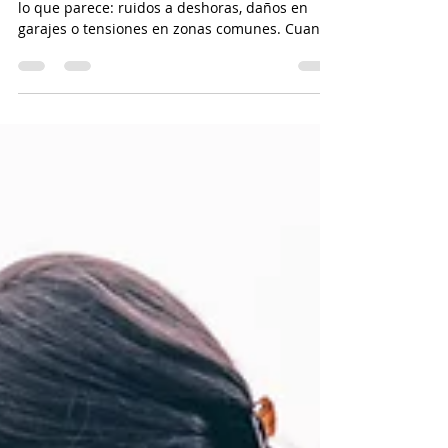
Detective privado en Valencia:
una solución eficaz para los
conflictos vecinales
Los conflictos vecinales son más habituales de
lo que parece: ruidos a deshoras, daños en
garajes o tensiones en zonas comunes. Cuando
la situación se prolonga y no hay pruebas
suficientes, un detective privado en Valencia
puede convertirse en la clave para esclarecer
los hechos. Su labor profesional ofrece
informes objetivos y legales que pueden ser
utilizados como prueba para resolver el
conflicto de forma justa.