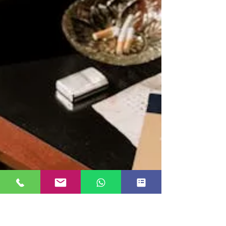
tecnología avanzada para recopilar pruebas
legales en casos laborales, familiares y
empresariales. Cámaras, geolocalización y
análisis de redes sociales son algunas de las
herramientas clave que garantizan
investigaciones discretas y efectivas. Descubre
cómo la vigilancia tecnológica puede ayudarte
a proteger tus intereses de forma legal.