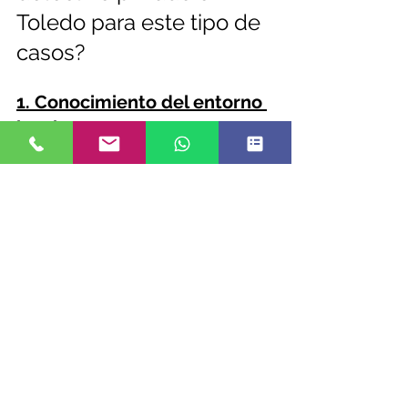
Toledo para este tipo de 
casos?
1. Conocimiento del entorno 
local
Un profesional con sede en Toledo 
conoce los barrios, rutas y zonas 
frecuentes, lo que facilita un 
seguimiento más eficaz y menos 
intrusivo.
2. Experiencia en derecho de 
familia
Un detective especializado en 
conflictos de custodia sabrá cómo 
actuar sin interferir con los derechos 
del menor y recogerá pruebas 
válidas ante el juez.