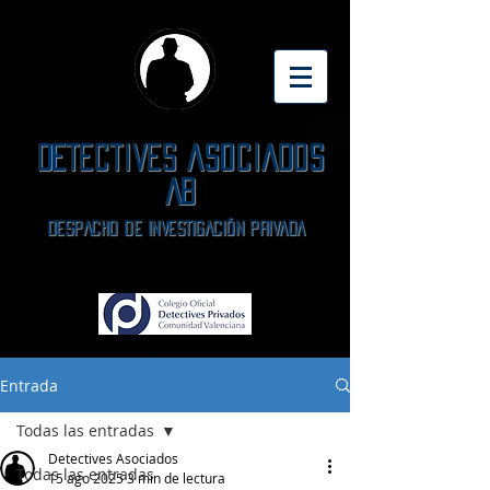
DETECTIVES ASOCIADOS
AB
DeSPACHO DE INVESTIGACIÓN PRIVADA
Entrada
Todas las entradas
Detectives Asociados
Todas las entradas
15 ago 2025
3 min de lectura