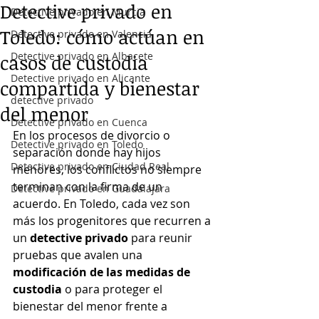
Detective privado en
Detective privado en Murcia
Toledo: cómo actúan en
Detective privado en Valencia
Detective privado en Albacete
casos de custodia
Detective privado en Alicante
compartida y bienestar
detective privado
del menor
Detective privado en Cuenca
En los procesos de divorcio o 
Detective privado en Toledo
separación donde hay hijos 
Detective privado en Ciudad Real
menores, los conflictos no siempre 
terminan con la firma de un 
Detective privado en Guadalajara
acuerdo. En Toledo, cada vez son 
más los progenitores que recurren a 
un 
detective privado
 para reunir 
pruebas que avalen una 
modificación de las medidas de 
custodia
 o para proteger el 
bienestar del menor frente a 