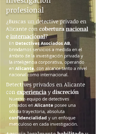
profesional
¿Buscas un detective privado en
Alicante con
cobertura
nacional
e
internacional
?
En
Detectives Asociados AB
,
brindamos servicios a medida en el
ámbito de la investigación privada y
la inteligencia corporativa, operando
en
Alicante
, con alcance tanto a nivel
nacional como internacional.
Detectives privados en Alicante
con
experiencia
y
discreción
Nuestro equipo de detectives
privados en
Alicante
posee una
sólida trayectoria, absoluta
confidencialidad
y un enfoque
meticuloso en cada investigación.
Agencia legalmente
habilitada
y