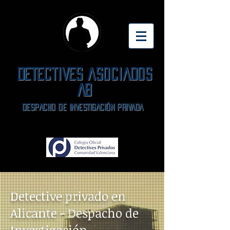
DETECTIVES ASOCIADOS
AB
DeSPACHO DE INVESTIGACIÓN PRIVADA
Detective privado en
Alicante - Despacho de
Investigación