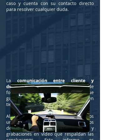
caso y cuenta con su contacto directo
para resolver cualquier duda.
La
comunicación entre cliente y
detective privado
se realiza siempre de
forma directa, sin intermediarios, lo que
garantiza información clara, precisa y en
tiempo real.
Al finalizar la investigación, entregamos
un informe completo con todos los
detalles: fotografías, documentos y
grabaciones en vídeo que respaldan las
conclusiones. Este informe es