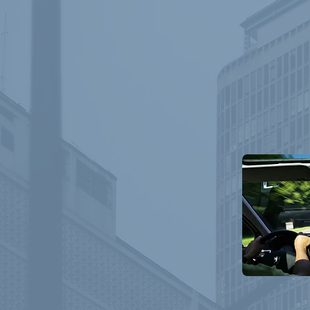
El cliente está informado en to
autorización previa para continu
Como norma general, el cliente 
directo para hacer consultas e
La comunicación es directa, sin 
dudas específicas sobre el desarr