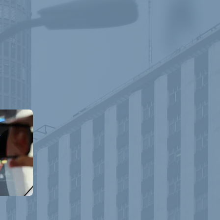
coste de la misma, dando su
 de su número de contacto
ción de primera mano y resolver