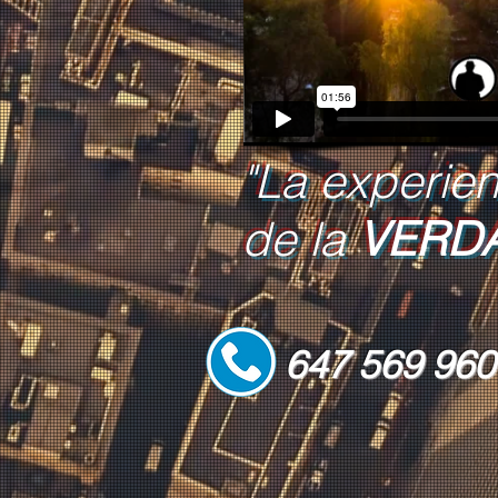
"La experie
de la
VERD
647 569 96