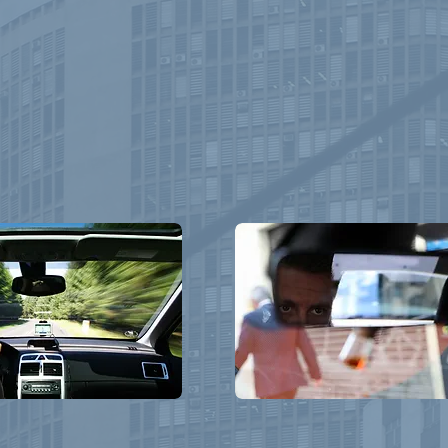
do momento de cuándo se lleva a cabo cada actuación y del 
ar.
sabe qué detective privado está a cargo del caso y dispone
n cualquier momento.
intermediarios, lo que permite al cliente acceder a informa
ollo de la investigación.