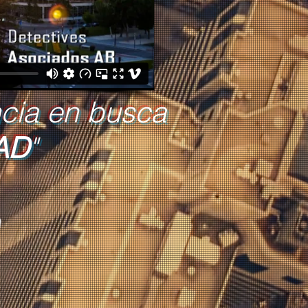
ncia en busca
AD
"
0