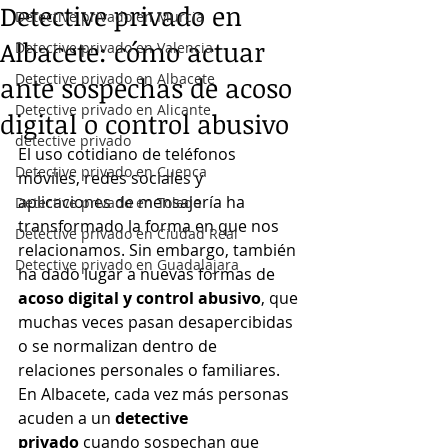
Detective privado en
Detective privado en Murcia
Albacete: cómo actuar
Detective privado en Valencia
Detective privado en Albacete
ante sospechas de acoso
Detective privado en Alicante
digital o control abusivo
detective privado
El uso cotidiano de teléfonos 
Detective privado en Cuenca
móviles, redes sociales y 
aplicaciones de mensajería ha 
Detective privado en Toledo
transformado la forma en que nos 
Detective privado en Ciudad Real
relacionamos. Sin embargo, también 
Detective privado en Guadalajara
ha dado lugar a nuevas formas de 
acoso digital y control abusivo
, que 
muchas veces pasan desapercibidas 
o se normalizan dentro de 
relaciones personales o familiares.
En Albacete, cada vez más personas 
acuden a un 
detective 
privado
 cuando sospechan que 