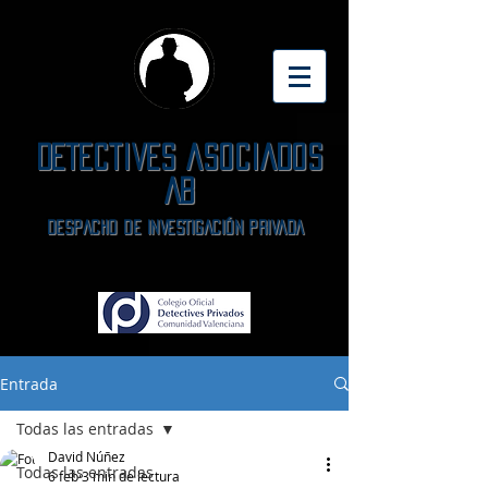
DETECTIVES ASOCIADOS
AB
DeSPACHO DE INVESTIGACIÓN PRIVADA
Entrada
Todas las entradas
David Núñez
Todas las entradas
6 feb
3 min de lectura